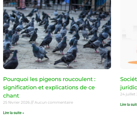
Pourquoi les pigeons roucoulent :
Sociét
signification et explications de ce
juridi
24 juille
chant
25 février 2026
Aucun commentaire
Lire la sui
Lire la suite »