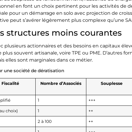
rsonnel en font un choix pertinent pour les activités de 
déale pour un démarrage en solo avec projection de croi
trative peut s’avérer légèrement plus complexe qu’une SA
s structures moins courantes
 plusieurs actionnaires et des besoins en capitaux élevé
e le plus souvent artisanale, voire TPE ou PME. D’autres 
s elles sont marginales dans ce métier.
r une société de dératisation
Fiscalité
Nombre d’Associés
Souplesse
plifié
1
+++
(au choix)
1
++
2 à 100
++
1
+++