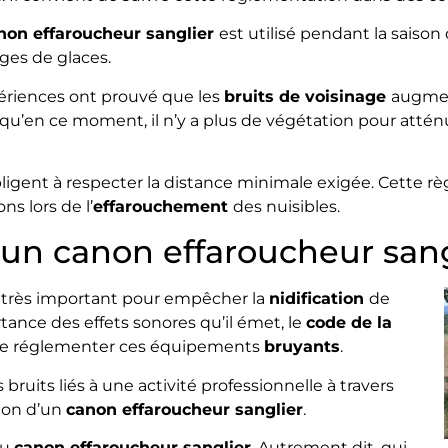
non effaroucheur sanglier
est utilisé pendant la saison
ges de glaces.
périences ont prouvé que les
bruits de voisinage
augmen
e qu’en ce moment, il n’y a plus de végétation pour atté
bligent à respecter la distance minimale exigée. Cette r
ns lors de l’
effarouchement
des nuisibles.
d’un canon effaroucheur sang
 très important pour empêcher la
nidification
de
tance des effets sonores qu’il émet, le
code de la
n de réglementer ces équipements
bruyants
.
 bruits liés à une activité professionnelle à travers
ation d’un
canon effaroucheur sanglier
.
du
canon effaroucheur sanglier
. Autrement dit, qui