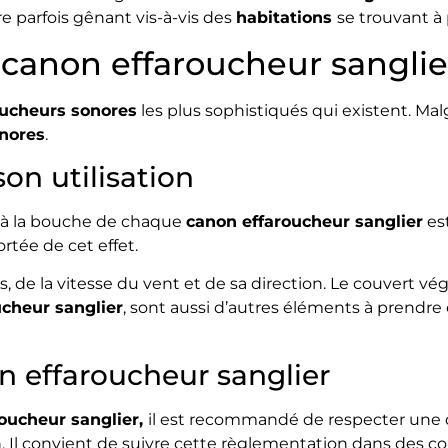
re parfois gênant vis-à-vis des
habitations
se trouvant à 
canon effaroucheur sanglie
oucheurs sonores
les plus sophistiqués qui existent. Malgr
nores
.
on utilisation
s à la bouche de chaque
canon effaroucheur sanglier
est
ortée de cet effet.
 la vitesse du vent et de sa direction. Le couvert végé
ucheur sanglier
, sont aussi d’autres éléments à prendre
on effaroucheur sanglier
oucheur sanglier,
il est recommandé de respecter une d
on. Il convient de suivre cette règlementation dans des co