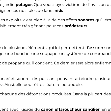
e jardin
potager
. Que vous soyez victime de l’invasion 
oigner ces nuisibles de leurs
nids
.
ces exploits, c’est bien à l’aide des effets
sonores
qu’il ém
visiblement très gênant pour ces
prédateurs
.
de plusieurs éléments qui lui permettent d’assurer son
age, une bouche, une soupape, un système de commande 
z de propane qu’il contient. Ce dernier sera alors enflam
’un effet sonore très puissant pouvant atteindre plusieu
. Ainsi, elle peut être aléatoire ou double.
e chacune des détonations produites. Dans la plupart des ca
uvent avec l’usage du
canon effaroucheur sanglier
. En e