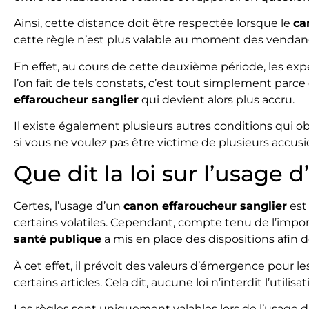
Ainsi, cette distance doit être respectée lorsque le
ca
cette règle n’est plus valable au moment des vendan
En effet, au cours de cette deuxième période, les ex
l’on fait de tels constats, c’est tout simplement parc
effaroucheur sanglier
qui devient alors plus accru.
Il existe également plusieurs autres conditions qui o
si vous ne voulez pas être victime de plusieurs accusio
Que dit la loi sur l’usage 
Certes, l’usage d’un
can
on effaroucheur sanglier
est
certains volatiles. Cependant, compte tenu de l’impor
santé publique
a mis en place des dispositions afi
À cet effet, il prévoit des valeurs d’émergence pour les
certains articles. Cela dit, aucune loi n’interdit l’utilis
Les règles sont uniquement valables lors de l’usage 