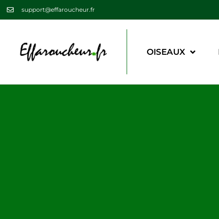
support@effaroucheur.fr
OISEAUX