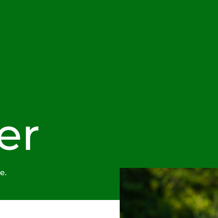
er
e.